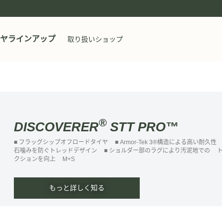
ヤラインアップ
取り扱いショップ
®
DISCOVERER
STT PRO™
■ フラッグシップオフロードタイヤ
■ Armor-Tek 3®構造による高い耐久性
石噛みを防ぐトレッドデザイン
■ ショルダー部のラグにより汚泥地での
クションを向上
M+S
もっと詳しく知る